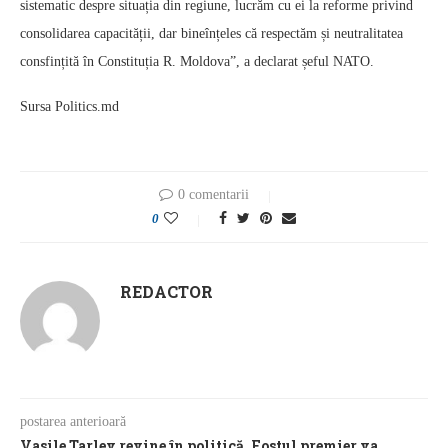
sistematic despre situația din regiune, lucrăm cu ei la reforme privind
consolidarea capacității, dar bineînțeles că respectăm și neutralitatea
consfințită în Constituția R. Moldova”, a declarat șeful NATO.
Sursa Politics.md
0 comentarii
0
REDACTOR
postarea anterioară
Vasile Tarlev revine în politică. Fostul premier va