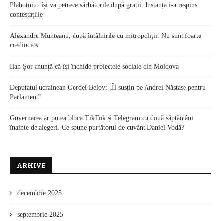
Plahotniuc își va petrece sărbătorile după gratii. Instanța i-a respins
contestațiile
Alexandru Munteanu, după întâlnirile cu mitropoliții: Nu sunt foarte
credincios
Ilan Șor anunță că își închide proiectele sociale din Moldova
Deputatul ucrainean Gordei Belov: „Îl susțin pe Andrei Năstase pentru
Parlament”
Guvernarea ar putea bloca TikTok și Telegram cu două săptămâni
înainte de alegeri. Ce spune purtătorul de cuvânt Daniel Vodă?
ARHIVE
decembrie 2025
septembrie 2025