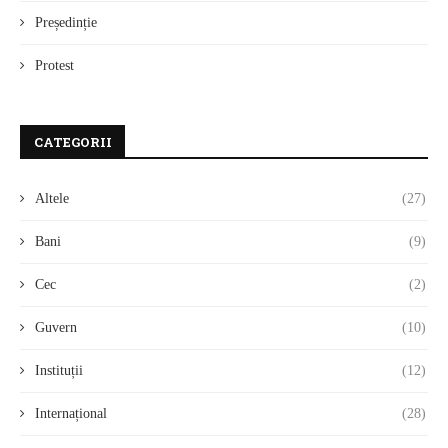
Președinție
Protest
CATEGORII
Altele
(27)
Bani
(9)
Cec
(2)
Guvern
(10)
Instituții
(12)
Internațional
(28)