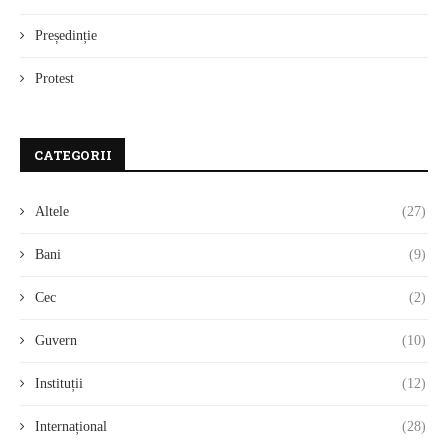
Președinție
Protest
CATEGORII
Altele
(27)
Bani
(9)
Cec
(2)
Guvern
(10)
Instituții
(12)
Internațional
(28)