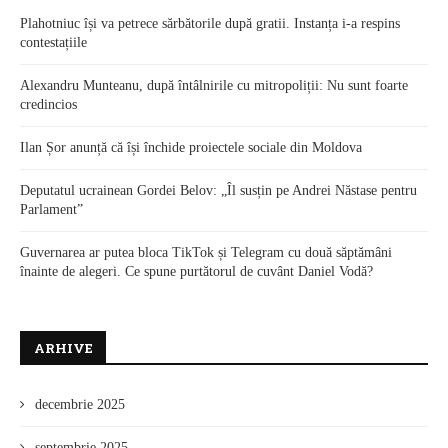
Plahotniuc își va petrece sărbătorile după gratii. Instanța i-a respins
contestațiile
Alexandru Munteanu, după întâlnirile cu mitropoliții: Nu sunt foarte
credincios
Ilan Șor anunță că își închide proiectele sociale din Moldova
Deputatul ucrainean Gordei Belov: „Îl susțin pe Andrei Năstase pentru
Parlament”
Guvernarea ar putea bloca TikTok și Telegram cu două săptămâni
înainte de alegeri. Ce spune purtătorul de cuvânt Daniel Vodă?
ARHIVE
decembrie 2025
septembrie 2025