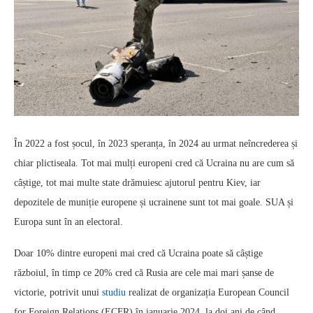
În 2022 a fost șocul, în 2023 speranța, în 2024 au urmat neîncrederea și
chiar plictiseala. Tot mai mulți europeni cred că Ucraina nu are cum să
câștige, tot mai multe state drămuiesc ajutorul pentru Kiev, iar
depozitele de muniție europene și ucrainene sunt tot mai goale. SUA și
Europa sunt în an electoral.
Doar 10% dintre europeni mai cred că Ucraina poate să câștige
războiul, în timp ce 20% cred că Rusia are cele mai mari șanse de
victorie, potrivit unui
studiu
realizat de organizația European Council
for Foreign Relations (ECFR) în ianuarie 2024, la doi ani de când