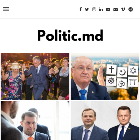
Plahotniuc își va petrece
sărbătorile după gratii.
Alexandru Munteanu, după
Instanța i-a respins
întâlnirile cu mitropoliții:
contestațiile
Nu sunt foarte credincios
Ilan Șor anunță că își închide
Deputatul ucrainean Gordei
proiectele sociale din
Belov: „Îl susțin pe Andrei