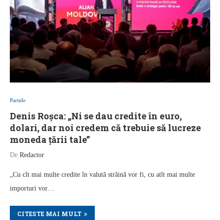
Partide
Denis Roșca: „Ni se dau credite în euro,
dolari, dar noi credem că trebuie să lucreze
moneda țării tale”
De
Redactor
„Cu cît mai multe credite în valută străină vor fi, cu atît mai multe
importuri vor…
CITESTE MAI MULT