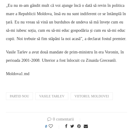
„Eu nu m-am gândit mult că voi ajunge încă o dată să revin în politica
mare a Republicii Moldova, însă eu nu sunt indiferent ce se întâmplă în
țară. Eu nu vreau să vină un burduhos de undeva să mă învețe cum eu
să-mi iubesc soția, cum eu să-mi educ gospodăria și cum eu să-mi educ
copii. Noi trebuie să fim stăpâni la noi acasă”, a declarat fostul premier.
Vasile Tarlev a avut două mandate de prim-ministru în era Voronin, în
perioada 2001-2008. Ulterior a fost înlocuit cu Zinaida Greceanîi.
Moldova1.md
PARTID NOU
VASILE TARLEV
VIITORUL MOLDOVEI
0 comentarii
0