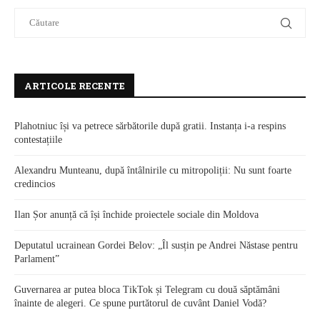
ARTICOLE RECENTE
Plahotniuc își va petrece sărbătorile după gratii. Instanța i-a respins
contestațiile
Alexandru Munteanu, după întâlnirile cu mitropoliții: Nu sunt foarte
credincios
Ilan Șor anunță că își închide proiectele sociale din Moldova
Deputatul ucrainean Gordei Belov: „Îl susțin pe Andrei Năstase pentru
Parlament”
Guvernarea ar putea bloca TikTok și Telegram cu două săptămâni
înainte de alegeri. Ce spune purtătorul de cuvânt Daniel Vodă?