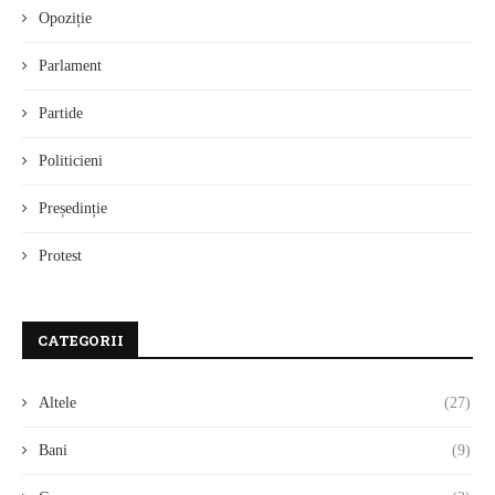
Opoziție
Parlament
Partide
Politicieni
Președinție
Protest
CATEGORII
Altele
(27)
Bani
(9)