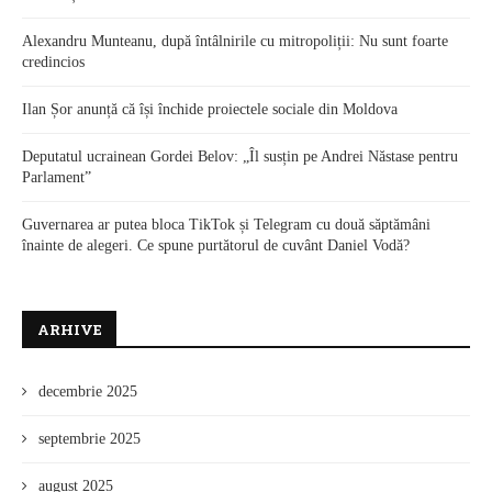
Alexandru Munteanu, după întâlnirile cu mitropoliții: Nu sunt foarte
credincios
Ilan Șor anunță că își închide proiectele sociale din Moldova
Deputatul ucrainean Gordei Belov: „Îl susțin pe Andrei Năstase pentru
Parlament”
Guvernarea ar putea bloca TikTok și Telegram cu două săptămâni
înainte de alegeri. Ce spune purtătorul de cuvânt Daniel Vodă?
ARHIVE
decembrie 2025
septembrie 2025
august 2025