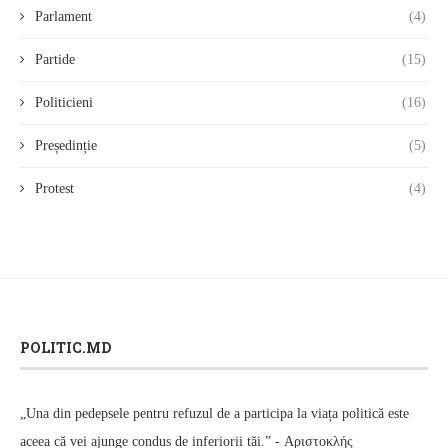
Parlament
(4)
Partide
(15)
Politicieni
(16)
Președinție
(5)
Protest
(4)
POLITIC.MD
„Una din pedepsele pentru refuzul de a participa la viața politică este
aceea că vei ajunge condus de inferiorii tăi.” - Αριστοκλής