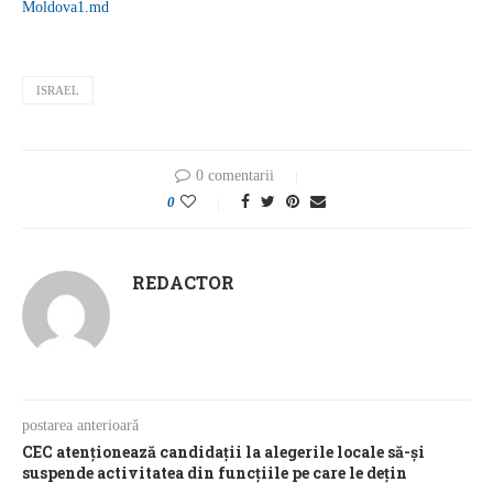
Moldova1.md
ISRAEL
0 comentarii
0
REDACTOR
postarea anterioară
CEC atenționează candidații la alegerile locale să-şi
suspende activitatea din funcţiile pe care le dețin