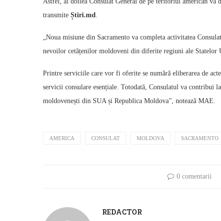
Astfel, al doilea Consulat General de pe teritoriul american va d
transmite
Știri.md
.
„Noua misiune din Sacramento va completa activitatea Consulatul
nevoilor cetățenilor moldoveni din diferite regiuni ale Statelor 
Printre serviciile care vor fi oferite se numără eliberarea de acte
servicii consulare esențiale. Totodată, Consulatul va contribui l
moldovenești din SUA și Republica Moldova”, notează MAE.
AMERICA
CONSULAT
MOLDOVA
SACRAMENTO
0 comentarii
REDACTOR