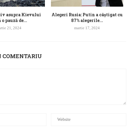
iv asupra Kievului
Alegeri Rusia: Putin a câștigat cu
 o pauză de...
87% alegerile...
rtie 21, 2024
martie 17, 2024
N COMENTARIU