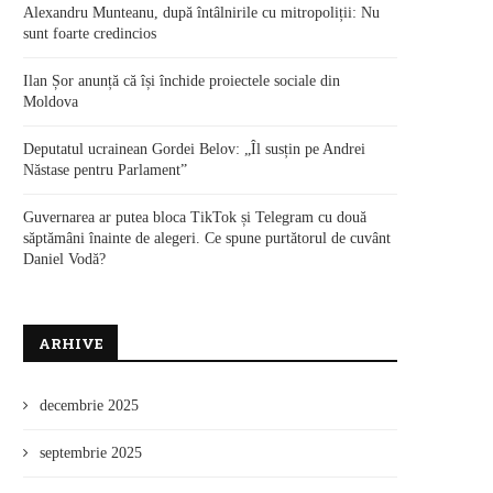
Alexandru Munteanu, după întâlnirile cu mitropoliții: Nu
sunt foarte credincios
Ilan Șor anunță că își închide proiectele sociale din
Moldova
Deputatul ucrainean Gordei Belov: „Îl susțin pe Andrei
Năstase pentru Parlament”
Guvernarea ar putea bloca TikTok și Telegram cu două
săptămâni înainte de alegeri. Ce spune purtătorul de cuvânt
Daniel Vodă?
ARHIVE
decembrie 2025
septembrie 2025