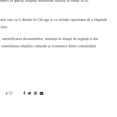
eservi în special cetățenii moldoveni stabiliți în vestul SUA,
ui care va fi deschis în Chicago și va extinde capacitatea de a răspunde
Unite.
, autentificarea documentelor, asistența în situații de urgență și alte
a consolidarea relațiilor culturale și economice dintre comunitățile
0