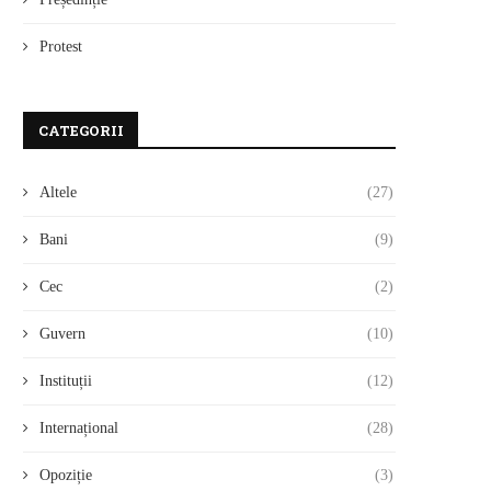
Protest
CATEGORII
Altele
(27)
Bani
(9)
Cec
(2)
Guvern
(10)
Instituții
(12)
Internațional
(28)
Opoziție
(3)