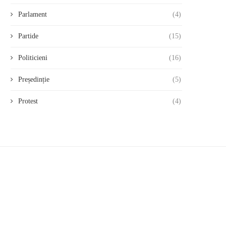
Parlament
(4)
Partide
(15)
Politicieni
(16)
Președinție
(5)
Protest
(4)