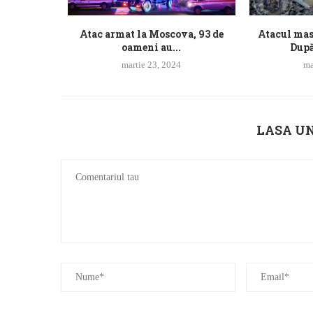
Atac armat la Moscova, 93 de
Atacul mas
oameni au...
După
martie 23, 2024
ma
LASA U