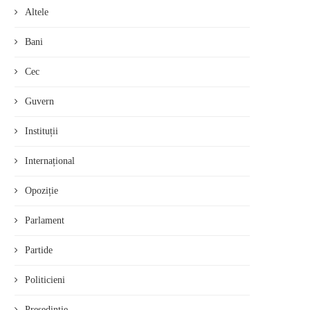
Altele
Bani
Cec
Guvern
Instituții
Internațional
Opoziție
Parlament
Partide
Politicieni
Președinție