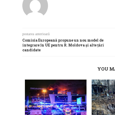
postarea anterioară
Comisia Europeană propune un nou model de
integrare în UE pentru R. Moldova și alte țări
candidate
YOU M