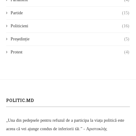
Partide
(15)
Politicieni
(16)
Președinție
(5)
Protest
(4)
POLITIC.MD
„Una din pedepsele pentru refuzul de a participa la viața politică este
aceea că vei ajunge condus de inferiorii tăi.” - Αριστοκλής