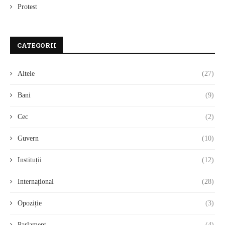
Protest
CATEGORII
Altele
(27)
Bani
(9)
Cec
(2)
Guvern
(10)
Instituții
(12)
Internațional
(28)
Opoziție
(3)
Parlament
(4)