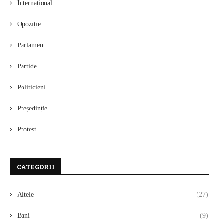
Internațional
Opoziție
Parlament
Partide
Politicieni
Președinție
Protest
CATEGORII
Altele
(27)
Bani
(9)