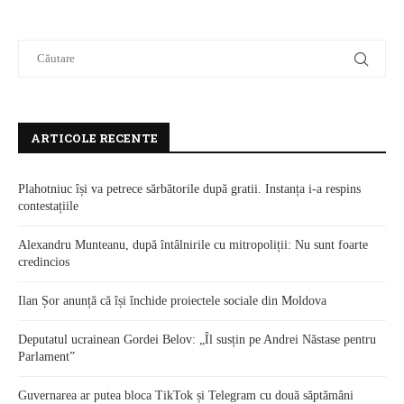
ARTICOLE RECENTE
Plahotniuc își va petrece sărbătorile după gratii. Instanța i-a respins
contestațiile
Alexandru Munteanu, după întâlnirile cu mitropoliții: Nu sunt foarte
credincios
Ilan Șor anunță că își închide proiectele sociale din Moldova
Deputatul ucrainean Gordei Belov: „Îl susțin pe Andrei Năstase pentru
Parlament”
Guvernarea ar putea bloca TikTok și Telegram cu două săptămâni