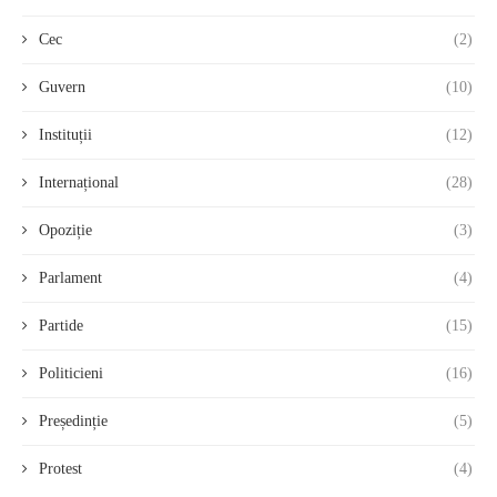
Cec
(2)
Guvern
(10)
Instituții
(12)
Internațional
(28)
Opoziție
(3)
Parlament
(4)
Partide
(15)
Politicieni
(16)
Președinție
(5)
Protest
(4)